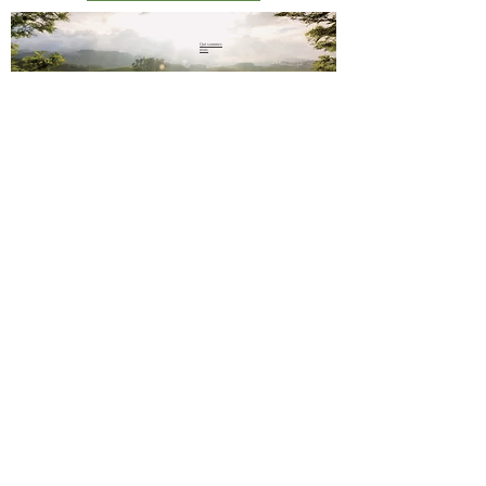
Qui sommes
nous
sms
06 23 02
44 61
Paiement sécurisé
Mentions légales
Conditions de vente
Contact
Livraison