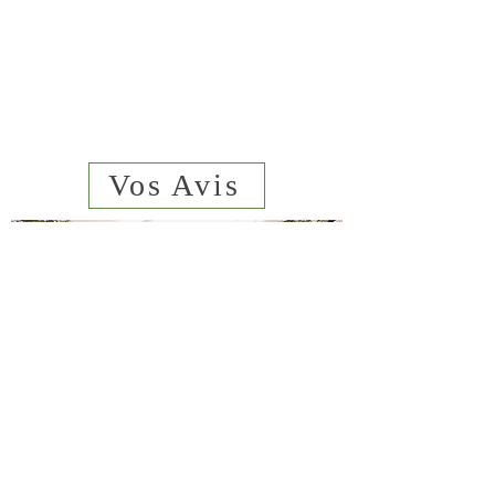
Vos Avis
Qui sommes
nous
sms
06 23 02
44 61
Paiement sécurisé
Mentions légales
Conditions de vente
Contact
Livraison