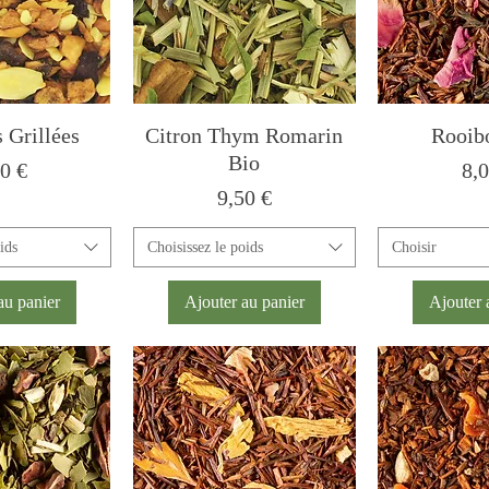
Grillées
Citron Thym Romarin
Rooib
Bio
x
Pri
0 €
8,
Prix
9,50 €
ids
Choisissez le poids
Choisir
au panier
Ajouter au panier
Ajouter 