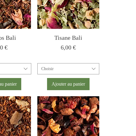
os Bali
Tisane Bali
x
Prix
00 €
6,00 €
Choisir
au panier
Ajouter au panier