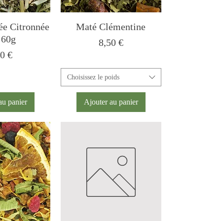
ée Citronnée
Maté Clémentine
 60g
Prix
8,50 €
x
90 €
Choisissez le poids
au panier
Ajouter au panier