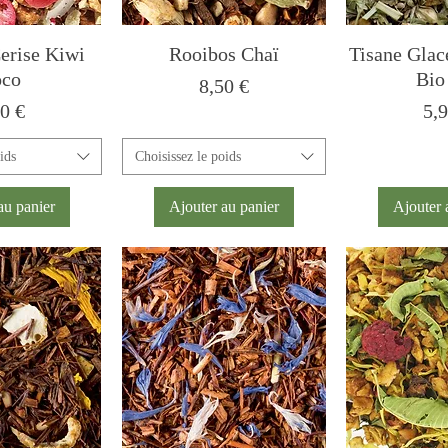
erise Kiwi
Rooibos Chaï
Tisane Glac
co
Bio
Prix
8,50 €
x
Pri
0 €
5,
ids
Choisissez le poids
au panier
Ajouter au panier
Ajouter 