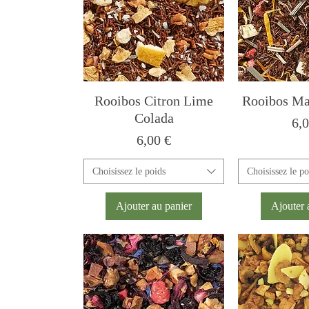
Rooibos Citron Lime
Rooibos Ma
Colada
Pri
6,0
Prix
6,00 €
Choisissez le poids
Choisissez le po
Ajouter au panier
Ajouter 