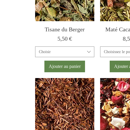
Tisane du Berger
Maté Cac
Prix
Pri
5,50 €
8,5
Choisir
Choisissez le po
Ajouter au panier
Ajouter 