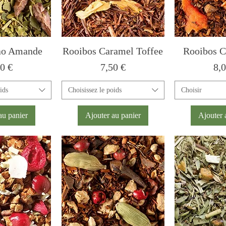
ao Amande
Rooibos Caramel Toffee
Rooibos C
x
Prix
Pri
0 €
7,50 €
8,
ids
Choisissez le poids
Choisir
au panier
Ajouter au panier
Ajouter 