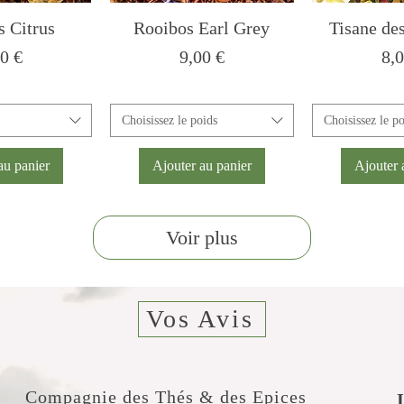
 Citrus
Rooibos Earl Grey
Tisane de
x
Prix
Pri
0 €
9,00 €
8,
Choisissez le poids
Choisissez le p
au panier
Ajouter au panier
Ajouter 
Voir plus
Vos Avis
Compagnie des Thés & des Epices
​