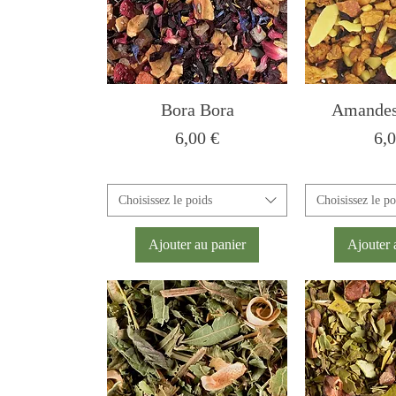
Bora Bora
Amandes 
Prix
Pri
6,00 €
6,0
Choisissez le poids
Choisissez le po
Ajouter au panier
Ajouter 