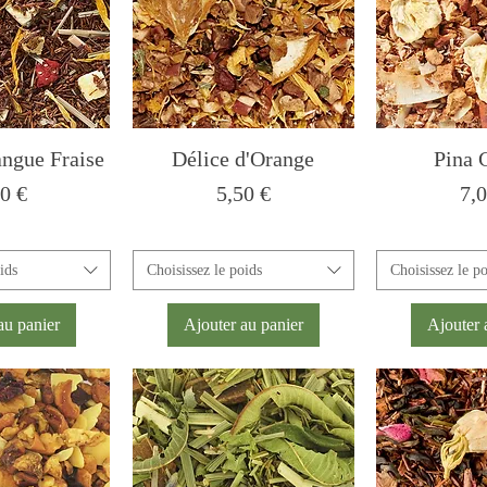
ngue Fraise
Délice d'Orange
Pina 
x
Prix
Pri
0 €
5,50 €
7,
ids
Choisissez le poids
Choisissez le p
au panier
Ajouter au panier
Ajouter 