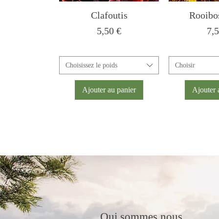
Clafoutis
Rooibos
Prix
Pri
5,50 €
7,5
Choisissez le poids
Choisir
Ajouter au panier
Ajouter 
Qui sommes nous