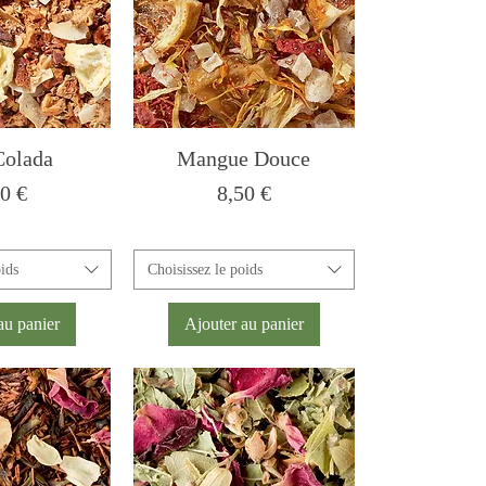
Colada
Mangue Douce
x
Prix
00 €
8,50 €
oids
Choisissez le poids
au panier
Ajouter au panier