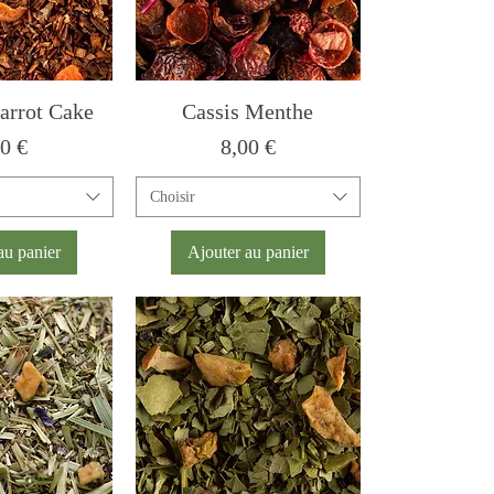
arrot Cake
Cassis Menthe
x
Prix
00 €
8,00 €
Choisir
au panier
Ajouter au panier