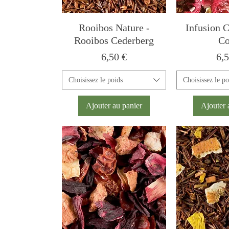
Rooibos Nature -
Infusion C
Rooibos Cederberg
Co
Prix
Pri
6,50 €
6,5
Choisissez le poids
Choisissez le po
Ajouter au panier
Ajouter 