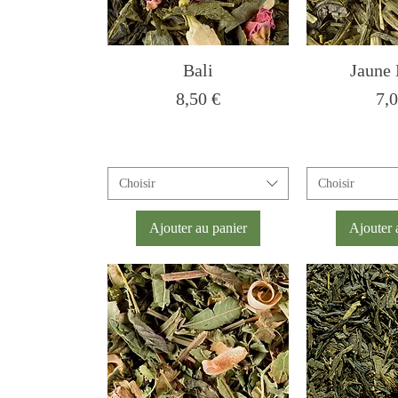
Bali
Jaune
Prix
Pri
8,50 €
7,0
Choisir
Choisir
Ajouter au panier
Ajouter 