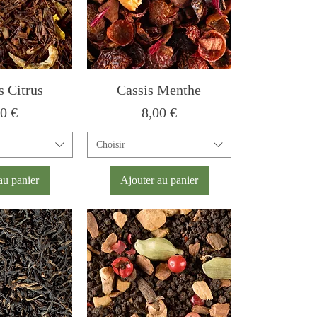
s Citrus
Cassis Menthe
x
Prix
50 €
8,00 €
Choisir
au panier
Ajouter au panier