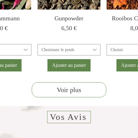
ammann
Gunpowder
Rooibos C
x
Prix
Pri
0 €
6,50 €
8,
Choisissez le poids
Choisir
au panier
Ajouter au panier
Ajouter 
Voir plus
Vos Avis