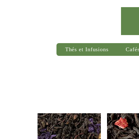
Thés et Infusions
Café