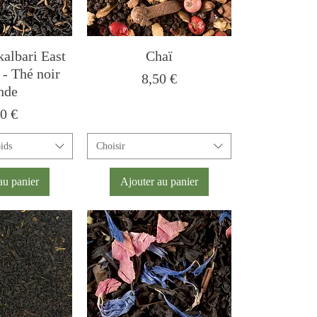
albari East
Chaï
- Thé noir
Prix
8,50 €
Inde
x
00 €
oids
Choisir
au panier
Ajouter au panier