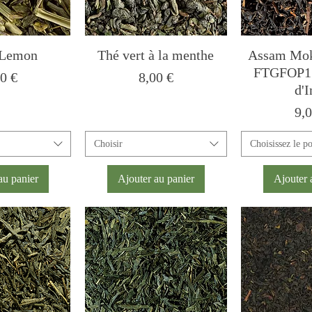
 Lemon
Thé vert à la menthe
Assam Mok
FTGFOP1 
x
Prix
0 €
8,00 €
d'
Pri
9,
Choisir
Choisissez le p
au panier
Ajouter au panier
Ajouter 