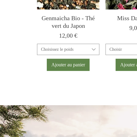
Genmaicha Bio - Thé
Miss D
vert du Japon
Pri
9,0
Prix
12,00 €
Choisissez le poids
Choisir
Ajouter au panier
Ajouter 