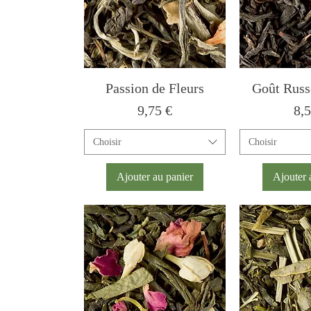
Passion de Fleurs
Goût Russ
Prix
Pri
9,75 €
8,5
Choisir
Choisir
Ajouter au panier
Ajouter 