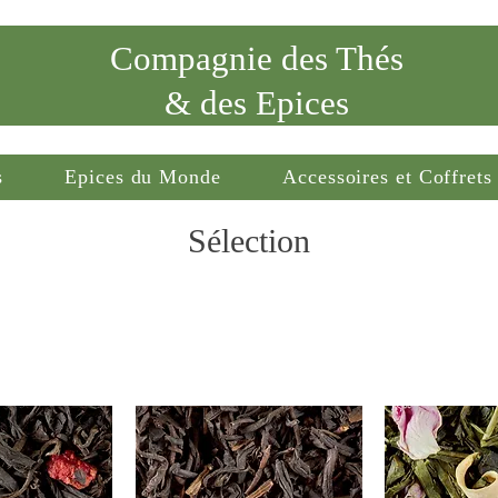
Compagnie des Thés
& des Epices
s
Epices du Monde
Accessoires et Coffrets
Sélection