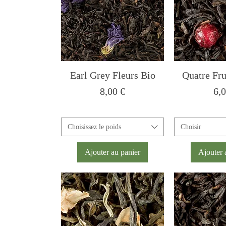
Earl Grey Fleurs Bio
Quatre Fru
Prix
Pri
8,00 €
6,0
Choisissez le poids
Choisir
Ajouter au panier
Ajouter 