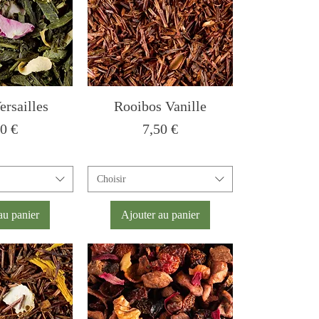
ersailles
Rooibos Vanille
x
Prix
00 €
7,50 €
Choisir
au panier
Ajouter au panier