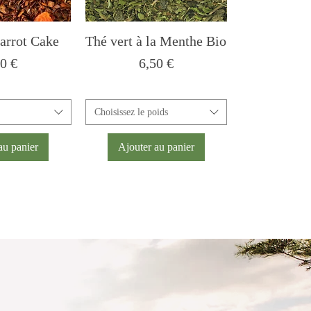
arrot Cake
Thé vert à la Menthe Bio
x
Prix
00 €
6,50 €
Choisissez le poids
au panier
Ajouter au panier