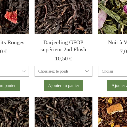
its Rouges
Darjeeling GFOP
Nuit à V
supérieur 2nd Flush
x
Pri
0 €
7,
Prix
10,50 €
Choisissez le poids
Choisir
au panier
Ajouter au panier
Ajouter 