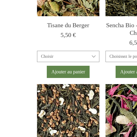
Tisane du Berger
Sencha Bio -
Ch
Prix
5,50 €
Pri
6,5
Choisir
Choisissez le po
Ajouter au panier
Ajouter 