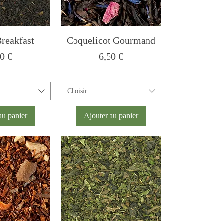
Breakfast
Coquelicot Gourmand
x
Prix
50 €
6,50 €
Choisir
au panier
Ajouter au panier