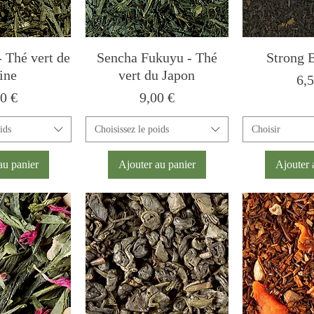
 Thé vert de
Sencha Fukuyu - Thé
Strong 
ine
vert du Japon
Pri
6,
x
Prix
0 €
9,00 €
ids
Choisissez le poids
Choisir
au panier
Ajouter au panier
Ajouter 