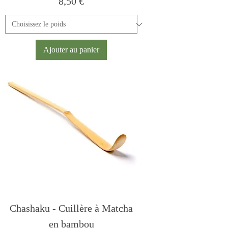
Prix
8,50 €
Ajouter au panier
Chashaku - Cuillère à Matcha
en bambou