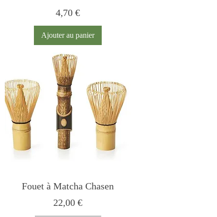
Prix
4,70 €
Ajouter au panier
Fouet à Matcha Chasen
Prix
22,00 €