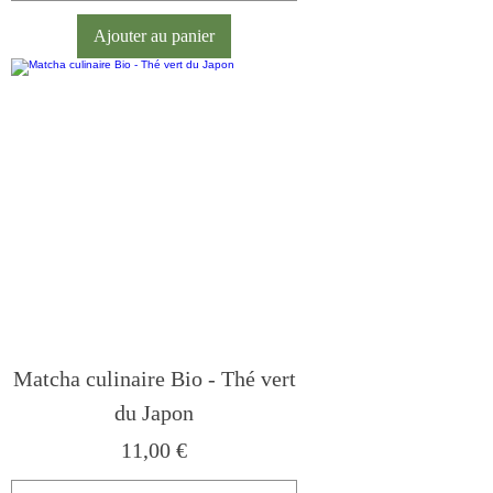
Ajouter au panier
Matcha culinaire Bio - Thé vert
du Japon
Prix
11,00 €