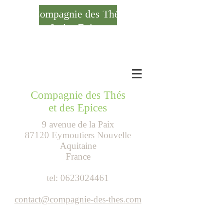
Compagnie des Thés
& des Epices
Se connecter
Compagnie des Thés
et des Epices
9 avenue de la Paix
87120 Eymoutiers Nouvelle
Aquitaine
France
tel:
0623024461
contact@compagnie-des-thes.com