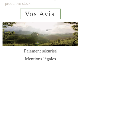
produit en stock.
Vos Avis
Qui sommes
nous
sms
06 23 02
44 61
Paiement sécurisé
Mentions légales
Conditions de vente
Contact
Livraison