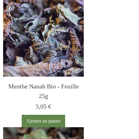
Menthe Nanah Bio - Feuille
25g
Prix
5,05 €
Ajouter au panier