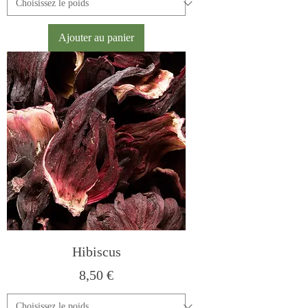
Ajouter au panier
Hibiscus
Prix
8,50 €