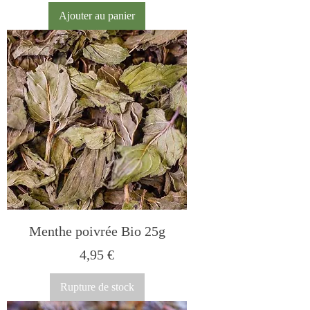
Ajouter au panier
Menthe poivrée Bio 25g
Prix
4,95 €
Rupture de stock