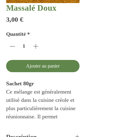
Massalé Doux
Prix
3,00 €
Quantité
*
Ajouter au panier
Sachet 80gr
Ce mélange est généralement
utilisé dans la cuisine créole et
plus particulièrement la cuisine
réunionnaise. Il permet
d'assaisonner les viandes
blanches en sauces, le veau, le
Description