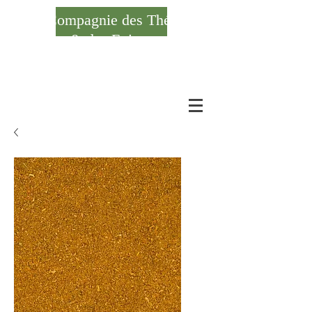
Compagnie des Thés
& des Epices
Se connecter