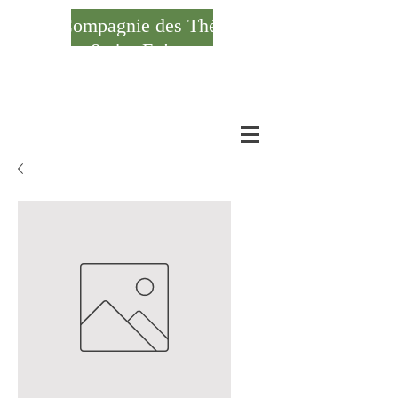
Compagnie des Thés
& des Epices
Se connecter