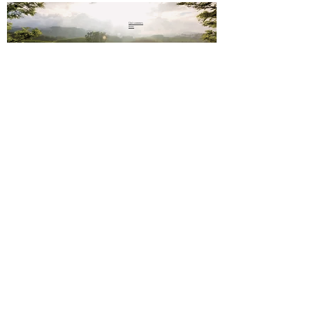
Qui sommes
nous
sms
06 23 02
44 61
Paiement sécurisé
Mentions légales
Conditions de vente
Contact
Livraison