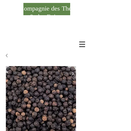
Compagnie des Thés
& des Epices
Se connecter