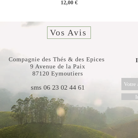
Prix
12,00 €
Vos Avis
Compagnie des Thés & des Epices
​
9 Avenue de la Paix
87120 Eymoutiers
sms 06 23 02 44 61
I