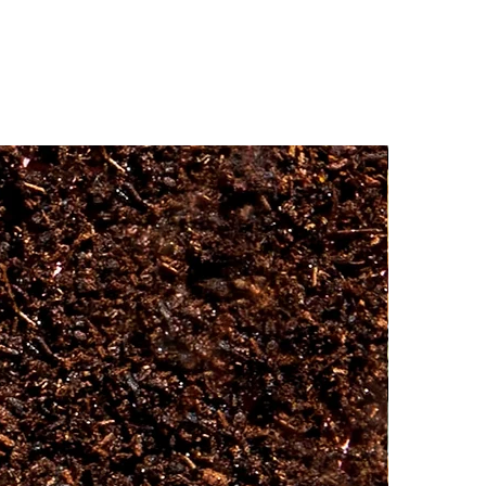
qu’aux desserts. Il fait bien sûr un
excellent poivre de table. Vous
pouvez le moudre ou le concasser.
Poivre blanc en grains.
Ingrédients
: poivre blanc piper
nigrum.
Origine
: Cameroun.