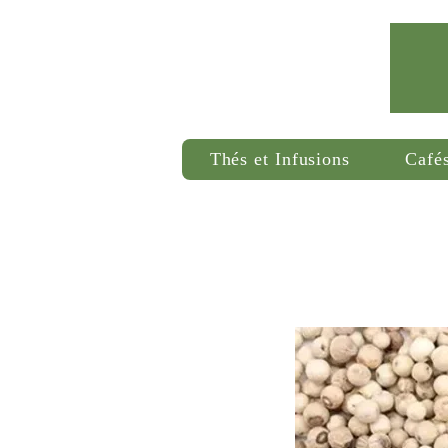
Thés et Infusions
Café