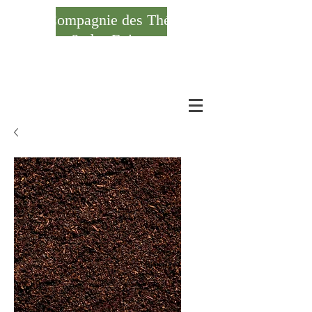
Compagnie des Thés
& des Epices
Se connecter