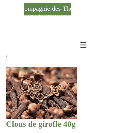
Compagnie des Thés
& des Epices
Se connecter
Clous de girofle 40g