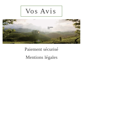
Vos Avis
Ce sont les boutons floraux
séchés de l'arbre à girofle. Ils se
distinguent par leur forme
Qui sommes
nous
caractéristique et leur goût
épicé, légèrement amer, avec
sms
06 23 02
44 61
une touche de sucré. Leurs
Paiement sécurisé
huiles essentielles sont
Mentions légales
responsables de leur arôme
Conditions de vente
puissant.
Contact
Ils sont très polyvalents : ils
Livraison
peuvent être utilisés pour
parfumer des plats mijotés, des
marinades, des boissons chaudes
et des desserts. Ils apportent une
touche chaleureuse et épicée aux