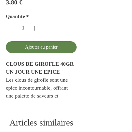
Prix
3,80 €
Quantité
*
Ajouter au panier
CLOUS DE GIROFLE 40GR
UN JOUR UNE EPICE
Les clous de girofle sont une
épice incontournable, offrant
une palette de saveurs et
d'arômes qui éveillent les sens.
Ils sont un atout pour toute
cuisine, apportant profondeur et
Articles similaires
caractère à une multitude de