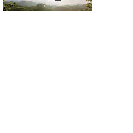
nous
sms
06 23 02
44 61
Paiement sécurisé
Mentions légales
Conditions de vente
Contact
Livraison