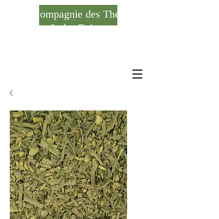
Compagnie des Thés
& des Epices
Se connecter