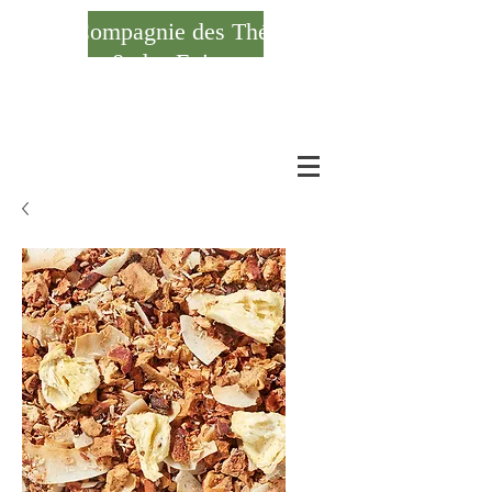
Compagnie des Thés
& des Epices
Se connecter