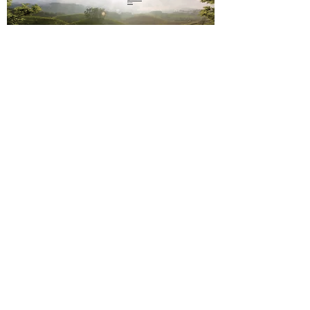
nous
sms
06 23 02
44 61
Paiement sécurisé
Mentions légales
Conditions de vente
Contact
Livraison