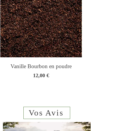
viennent parfaire cette création
estivale.
Vanille Bourbon en poudre
Genmaicha - Thé
Prix
12,00 €
Vos Avis
Qui sommes