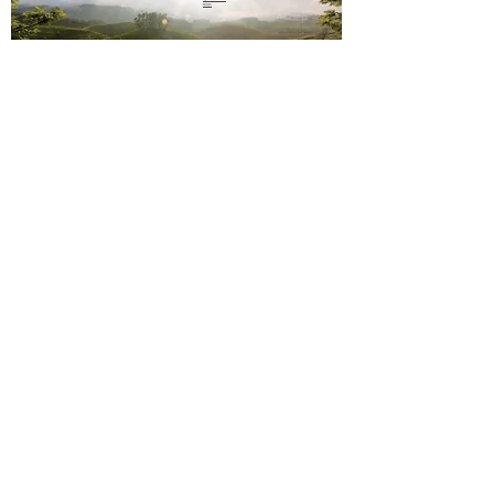
nous
sms
06 23 02
44 61
Paiement sécurisé
Mentions légales
Conditions de vente
Contact
Livraison