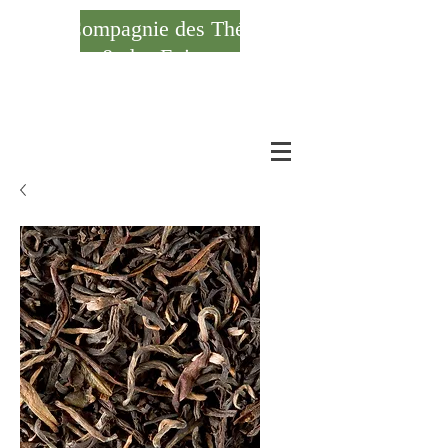
Compagnie des Thés
& des Epices
Se connecter