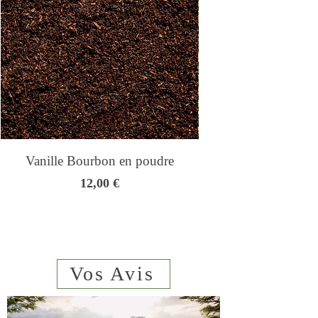
dégusté avec ou sans lait.
Vanille Bourbon en poudre
Genmaicha - Thé
Prix
12,00 €
Vos Avis
Qui sommes