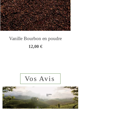
Vanille Bourbon en poudre
Genmaicha - Thé
Prix
12,00 €
Vos Avis
Qui sommes
nous
sms
06 23 02
44 61