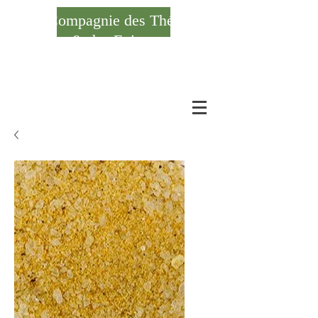
Compagnie des Thés
& des Epices
Se connecter