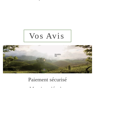
Vos Avis
Qui sommes
nous
sms
06 23 02
44 61
Paiement sécurisé
Mentions légales
Conditions de vente
Contact
Livraison