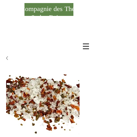
Compagnie des Thés
& des Epices
Se connecter