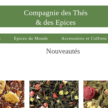
Compagnie des Thés
& des Epices
s
Epices du Monde
Accessoires et Coffrets
Nouveautés