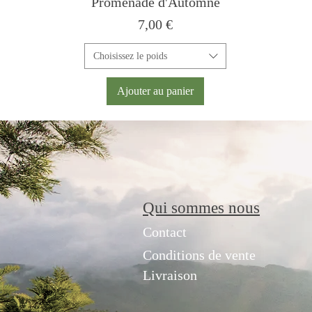
Promenade d'Automne
Prix
7,00 €
Choisissez le poids
Ajouter au panier
Qui sommes nous
Contact
Conditions de vente
Livraison