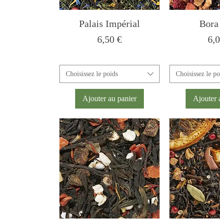
Palais Impérial
Bora
Prix
Pri
6,50 €
6,0
Choisissez le poids
Choisissez le po
Ajouter au panier
Ajouter 