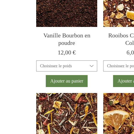
Vanille Bourbon en
Rooibos C
poudre
Col
Prix
Pri
12,00 €
6,0
Choisissez le poids
Choisissez le po
Ajouter au panier
Ajouter 