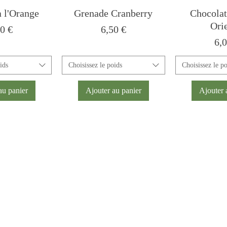
 l'Orange
Grenade Cranberry
Chocolat
Ori
x
Prix
0 €
6,50 €
Pri
6,
ids
Choisissez le poids
Choisissez le p
au panier
Ajouter au panier
Ajouter 