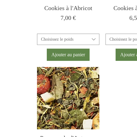
Cookies à l'Abricot
Cookies à
Prix
Pri
7,00 €
6,5
Choisissez le poids
Choisissez le po
Ajouter au panier
Ajouter 