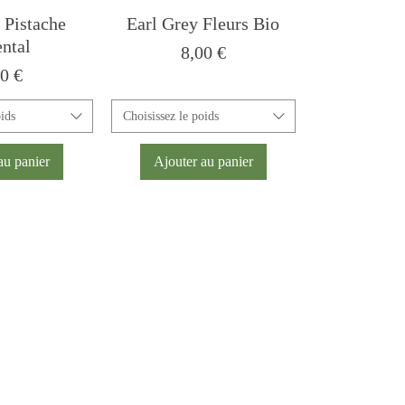
 Pistache
Earl Grey Fleurs Bio
ental
Prix
8,00 €
x
00 €
oids
Choisissez le poids
au panier
Ajouter au panier