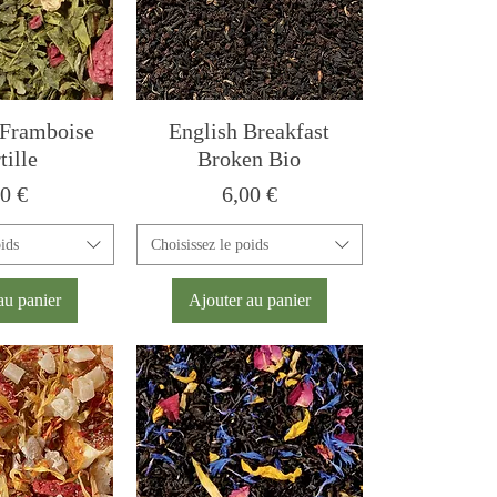
 Framboise
English Breakfast
tille
Broken Bio
x
Prix
50 €
6,00 €
oids
Choisissez le poids
au panier
Ajouter au panier