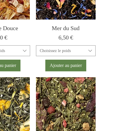
e Douce
Mer du Sud
x
Prix
50 €
6,50 €
oids
Choisissez le poids
au panier
Ajouter au panier