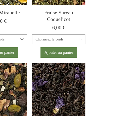
Mirabelle
Fraise Sureau
Coquelicot
x
00 €
Prix
6,00 €
oids
Choisissez le poids
au panier
Ajouter au panier