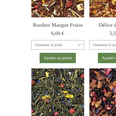
Rooibos Mangue Fraise
Délice 
Prix
Pri
6,00 €
5,5
Choisissez le poids
Choisissez le po
Ajouter au panier
Ajouter 