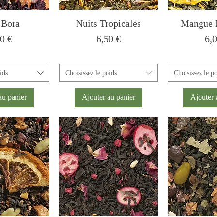
 Bora
Nuits Tropicales
Mangue 
x
Prix
Pri
0 €
6,50 €
6,
ids
Choisissez le poids
Choisissez le p
au panier
Ajouter au panier
Ajouter 