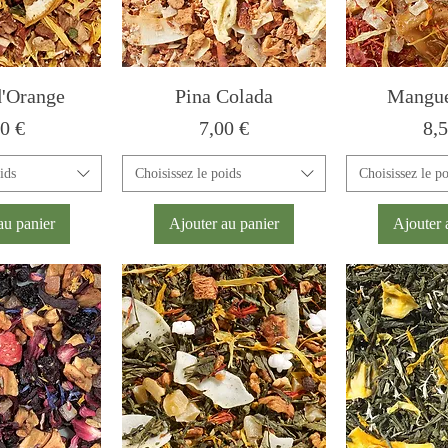
d'Orange
Pina Colada
Mangu
x
Prix
Pri
0 €
7,00 €
8,
ids
Choisissez le poids
Choisissez le p
au panier
Ajouter au panier
Ajouter 