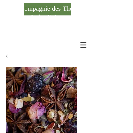
Compagnie des Thés
& des Epices
Se connecter