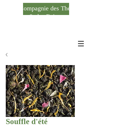
Compagnie des Thés
& des Epices
Se connecter
Souffle d'été