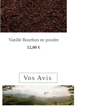
Vanille Bourbon en poudre
Genmaicha - Thé
Prix
12,00 €
Vos Avis
Qui sommes
nous
sms
06 23 02
44 61