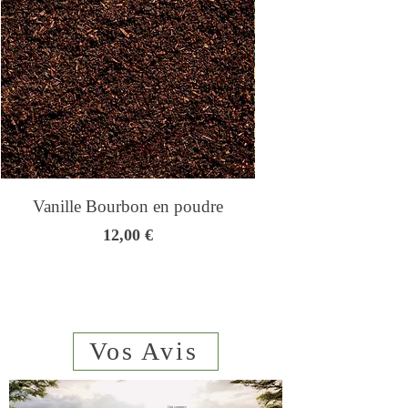
ambrée.
Vanille Bourbon en poudre
Genmaicha - Thé
Prix
12,00 €
Vos Avis
Qui sommes