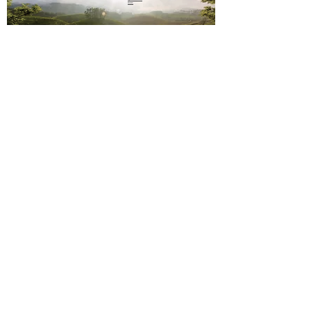
nous
sms
06 23 02
44 61
Paiement sécurisé
Mentions légales
Conditions de vente
Contact
Livraison