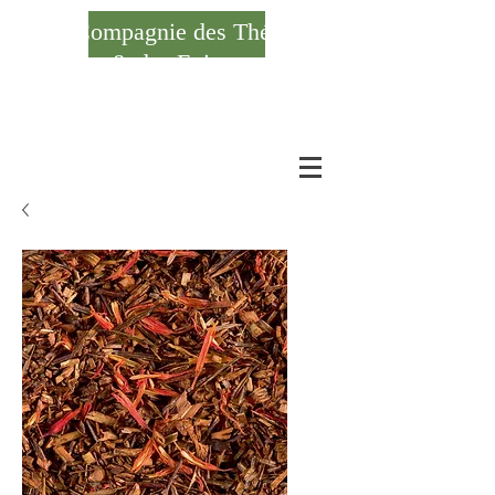
Compagnie des Thés
& des Epices
Se connecter