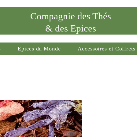
Compagnie des Thés
& des Epices
s
Epices du Monde
Accessoires et Coffrets