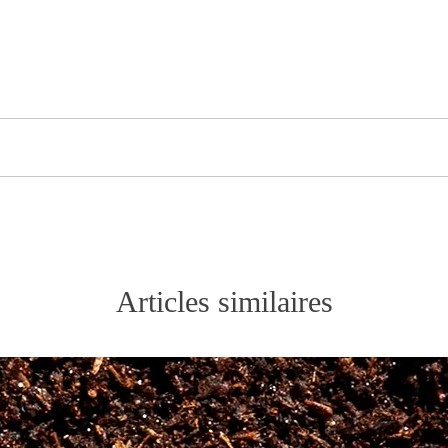
allie avec gourmandise, les saveurs de la fraise et de la fram
 ne s’en privent jamais!
e), morceaux de fraise, pétales de fleur
Articles similaires