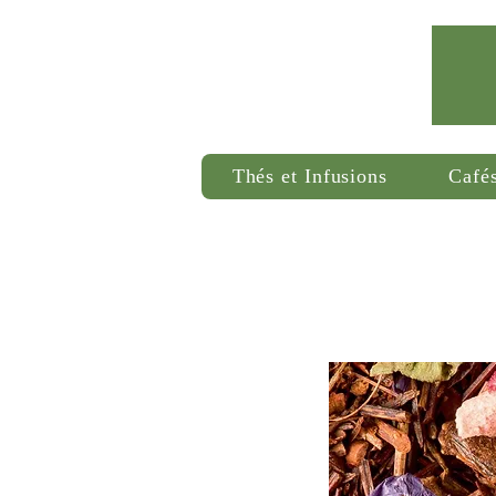
Thés et Infusions
Café