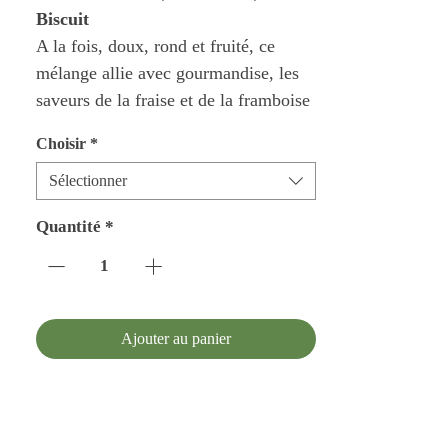
Biscuit
A la fois, doux, rond et fruité, ce
mélange allie avec gourmandise, les
saveurs de la fraise et de la framboise
à celle gourmande d’un biscuit
Choisir
*
moelleux. Les enfants l’adorent, les
grands ne s’en privent jamais!
Sélectionner
Quantité
*
Ajouter au panier