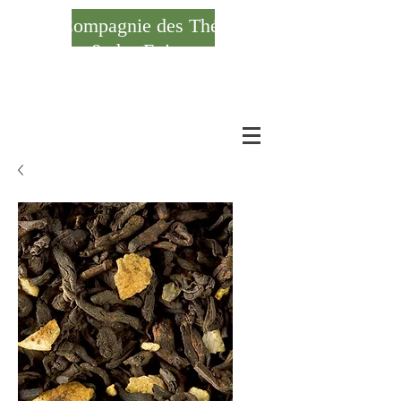
Compagnie des Thés
& des Epices
Se connecter