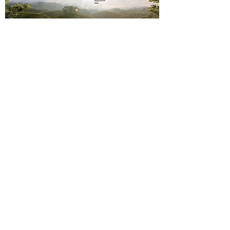
nous
sms
06 23 02
44 61
Paiement sécurisé
Mentions légales
Conditions de vente
Contact
Livraison