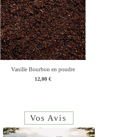
Vanille Bourbon en poudre
Genmaicha - Thé
Prix
12,00 €
Vos Avis
Qui sommes