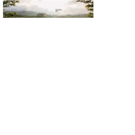
Qui sommes
nous
sms
06 23 02
44 61
Paiement sécurisé
Mentions légales
Conditions de vente
Contact
Livraison