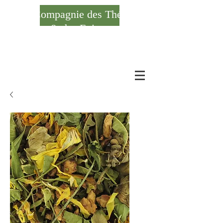
Compagnie des Thés
& des Epices
Se connecter