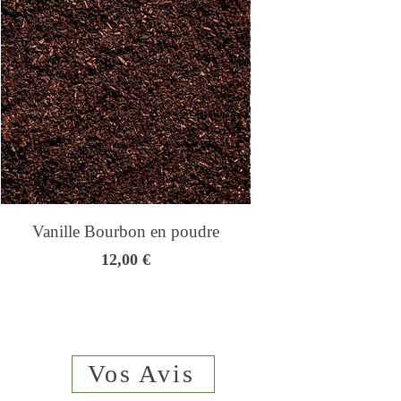
Vanille Bourbon en poudre
Genmaicha - Thé
Prix
12,00 €
Vos Avis