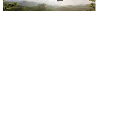
nous
sms
06 23 02
44 61
Paiement sécurisé
Mentions légales
Conditions de vente
Contact
Livraison