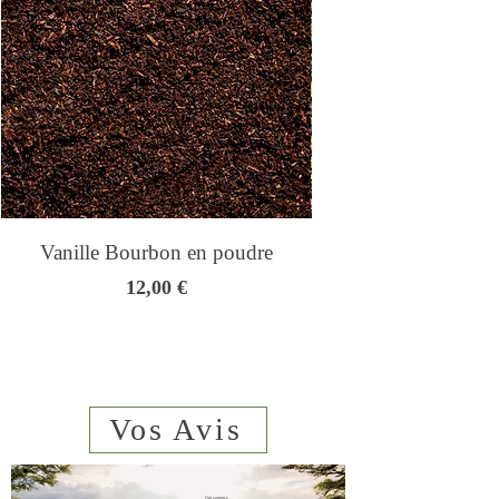
Vanille Bourbon en poudre
Genmaicha - Thé
Prix
12,00 €
Vos Avis
Qui sommes