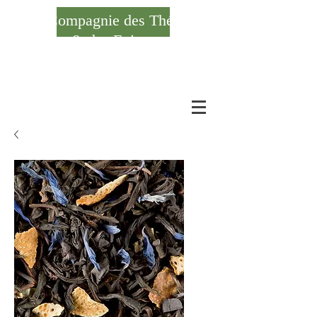
Compagnie des Thés
& des Epices
Se connecter