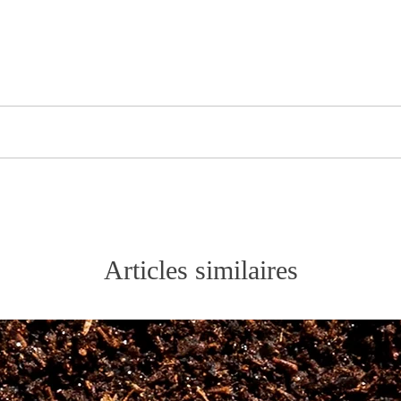
e, fraise des bois, fraise), pétales de fleur.
90°C
Articles similaires
3 à 4 mn
toute la journée