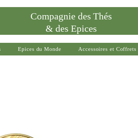
Compagnie des Thés
& des Epices
s
Epices du Monde
Accessoires et Coffrets