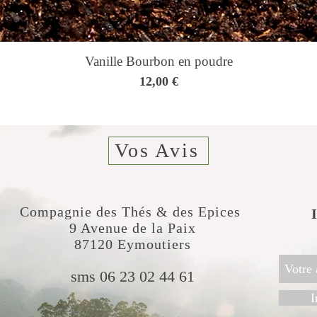
Vanille Bourbon en poudre
Prix
12,00 €
Vos Avis
Compagnie des Thés & des Epices
​
9 Avenue de la Paix
87120 Eymoutiers
sms 06 23 02 44 61
I