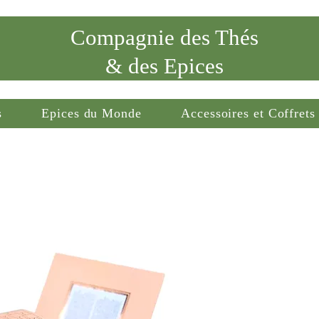
Compagnie des Thés
& des Epices
s
Epices du Monde
Accessoires et Coffrets