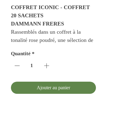
COFFRET ICONIC - COFFRET
20 SACHETS
DAMMANN FRERES
Rassemblés dans un coffret à la
tonalité rose poudré, une sélection de
cinq mélanges emblématiques de
Quantité
*
notre savoir-faire de parfumeur du
thé. Une invitation à découvrir ou
redécouvrir des créations qui font le
succès de la marque auprès de ses
Ajouter au panier
consommateurs.
Earl Grey Yin Zhen : un classique
parmi les classiques pour un thé noir à
la bergamote.
Jardin Bleu : une création
incontournable pour un thé noir aux