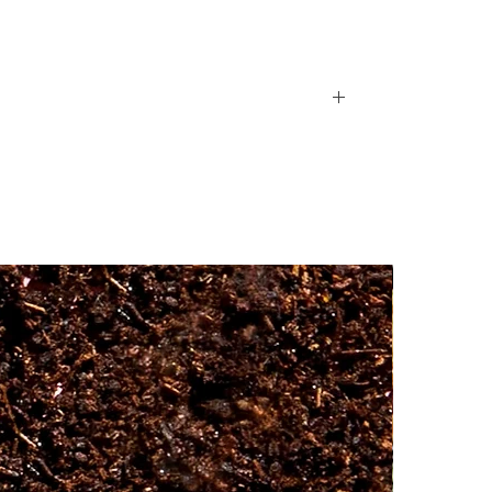
notes fruitées.
Bali : un thé vert à l’alliance parfaite
de notes fruitées et fleuries.
Miss Dammann : un mélange
signature qui associe thé vert, épice et
notes fruitées.
Passion de Fleurs : harmonieuse,
subtile et rafraîchissante combinaison
du thé blanc à des notes fruitées et
fleuries.
fleur.
Conditionnement : Boîte 20 sachets.
Poids net : 40 g Dimensions : L/h/p :
ntielle de rose.
17/6/13 cm