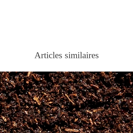
isé
e essentielle de bergamote, pétales de fleur.
Articles similaires
t fraise), pétales de fleur.
tielle de citron vert et arôme fruit de la passion, pétales de 
ur, arômes (litchi, pamplemousse, pêche de vigne) et huile esse
sé
 fruit de la passion) et huile essentielle de rose.