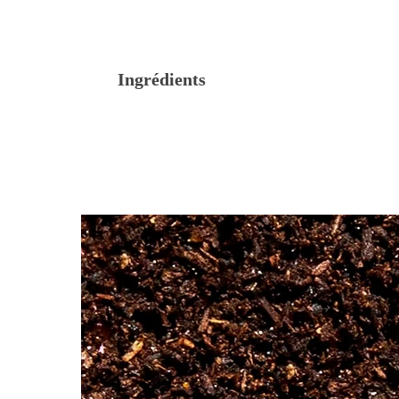
Ingrédients
EARL GREY YIN ZHEN, Thé noir aromat
Thé noir et thé blanc pointes blanches, huil
JARDIN BLEU, thé noir aromatisé
Thé noir, arômes (rhubarbe, fraise des bois e
MISS DAMMANN, thé vert aromatisé
Thé vert, morceaux de gingembre, huile essen
BALI, thé vert aromatisé
Thé vert, thé vert au jasmin, pétales de fle
PASSION DE FLEURS, thé blanc aromati
Thé blanc, pétales de fleur, arômes (abricot,