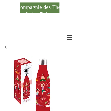
Compagnie des Thés
& des Epices
Se connecter