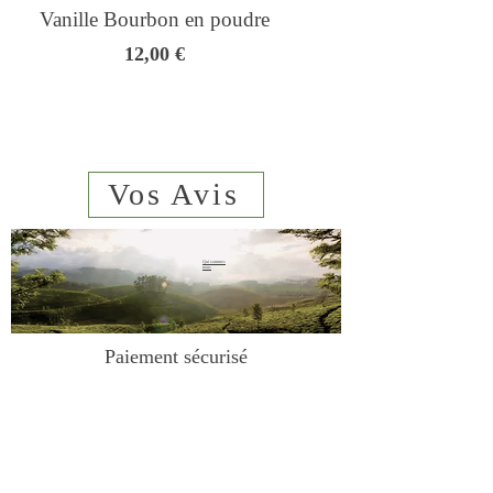
Vanille Bourbon en poudre
Genmaicha - Thé
Prix
12,00 €
Vos Avis
Qui sommes
nous
sms
06 23 02
44 61
Paiement sécurisé
Mentions légales
Conditions de vente
Contact