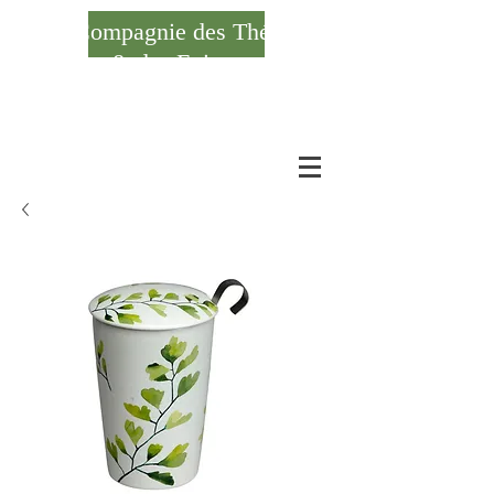
Compagnie des Thés
& des Epices
Se connecter