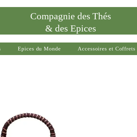
Compagnie des Thés
& des Epices
s
Epices du Monde
Accessoires et Coffrets