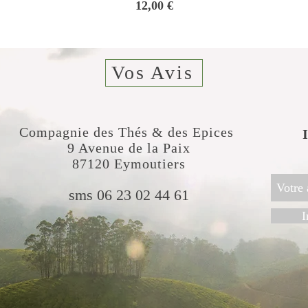
Prix
12,00 €
Vos Avis
Compagnie des Thés & des Epices
​
9 Avenue de la Paix
87120 Eymoutiers
sms 06 23 02 44 61
I