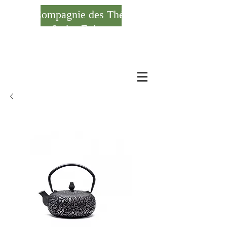
Compagnie des Thés
& des Epices
Se connecter