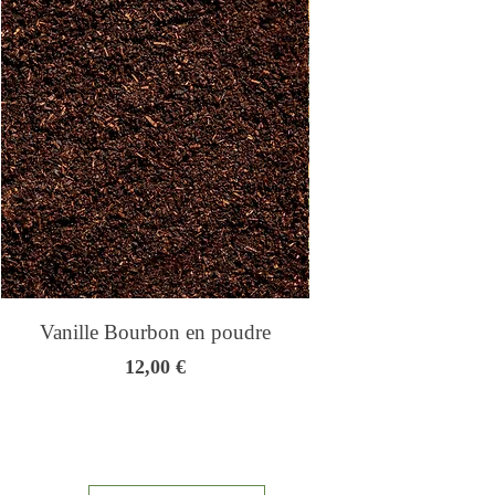
Vanille Bourbon en poudre
Genmaicha - Thé
Prix
12,00 €