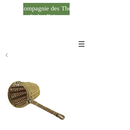
Compagnie des Thés
& des Epices
Se connecter