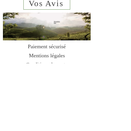
Vos Avis
Qui sommes
nous
sms
06 23 02
44 61
Paiement sécurisé
Mentions légales
Conditions de vente
Contact
Livraison