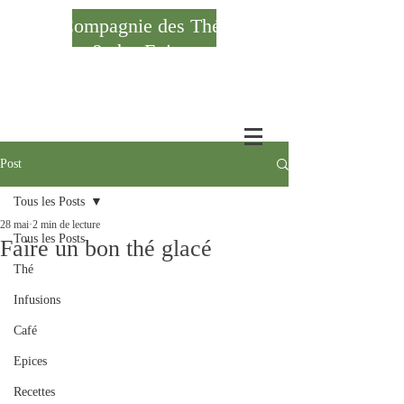
Compagnie des Thés
& des Epices
Se connecter
Post
Tous les Posts
28 mai
2 min de lecture
Tous les Posts
Faire un bon thé glacé
Thé
Infusions
Café
Epices
Recettes